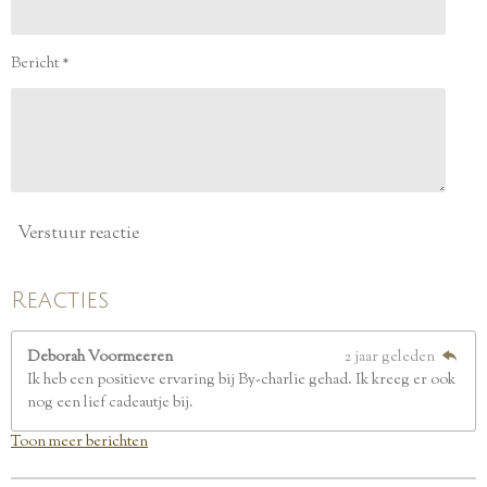
s
t
e
Bericht *
r
r
e
n
Verstuur reactie
Reacties
Deborah Voormeeren
2 jaar geleden
Ik heb een positieve ervaring bij By-charlie gehad. Ik kreeg er ook
nog een lief cadeautje bij.
Toon meer berichten