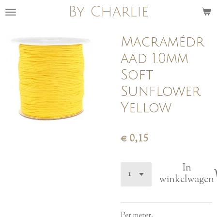
By Charlie
Ga
direct
naar
Macramédr
de
aad 1.0mm
hoofdinhoud
Soft
Sunflower
Yellow
€ 0,15
In
winkelwagen
Per meter.