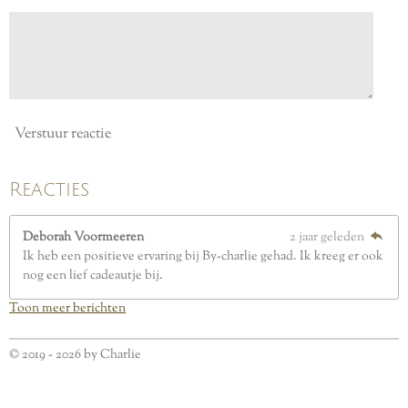
r
e
n
Verstuur reactie
Reacties
Deborah Voormeeren
2 jaar geleden
Ik heb een positieve ervaring bij By-charlie gehad. Ik kreeg er ook
nog een lief cadeautje bij.
Toon meer berichten
© 2019 - 2026 by Charlie