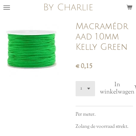
By Charlie
Ga
direct
naar
Macramédr
de
aad 1.0mm
hoofdinhoud
Kelly Green
€ 0,15
In
winkelwagen
Per meter.
Zolang de voorraad strekt.