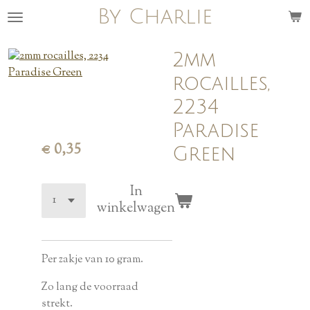
By Charlie
Ga
direct
naar
2mm
de
rocailles,
hoofdinhoud
2234
Paradise
€ 0,35
Green
In
winkelwagen
Per zakje van 10 gram.
Zo lang de voorraad
strekt.