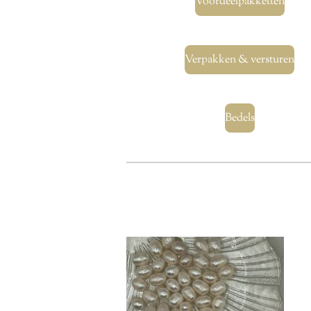
Voordeelpakketten
Verpakken & versturen
Bedels