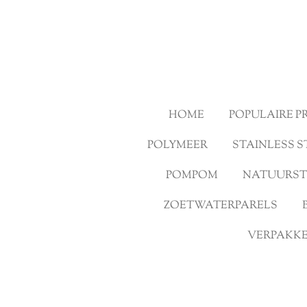
Ga
direct
naar
de
hoofdinhoud
HOME
POPULAIRE 
POLYMEER
STAINLESS S
POMPOM
NATUURS
ZOETWATERPARELS
VERPAKKE