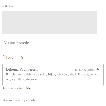
e
Bericht *
r
r
e
n
Verstuur reactie
Reacties
Deborah Voormeeren
2 jaar geleden
Ik heb een positieve ervaring bij By-charlie gehad. Ik kreeg er ook
nog een lief cadeautje bij.
Toon meer berichten
© 2019 - 2026 by Charlie