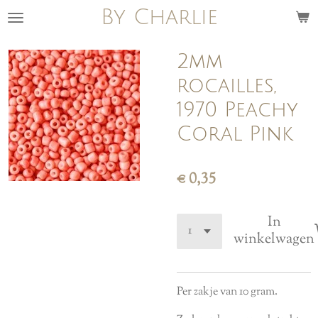
By Charlie
Ga
direct
naar
2mm
de
rocailles,
hoofdinhoud
1970 Peachy
Coral Pink
€ 0,35
In
winkelwagen
Per zakje van 10 gram.