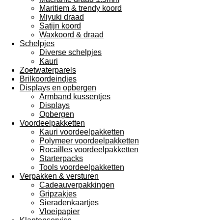
Maritiem & trendy koord
Miyuki draad
Satijn koord
Waxkoord & draad
Schelpjes
Diverse schelpjes
Kauri
Zoetwaterparels
Brilkoordeindjes
Displays en opbergen
Armband kussentjes
Displays
Opbergen
Voordeelpakketten
Kauri voordeelpakketten
Polymeer voordeelpakketten
Rocailles voordeelpakketten
Starterpacks
Tools voordeelpakketten
Verpakken & versturen
Cadeauverpakkingen
Gripzakjes
Sieradenkaartjes
Vloeipapier