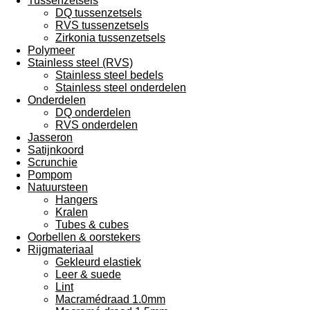
Tussenzetsels
DQ tussenzetsels
RVS tussenzetsels
Zirkonia tussenzetsels
Polymeer
Stainless steel (RVS)
Stainless steel bedels
Stainless steel onderdelen
Onderdelen
DQ onderdelen
RVS onderdelen
Jasseron
Satijnkoord
Scrunchie
Pompom
Natuursteen
Hangers
Kralen
Tubes & cubes
Oorbellen & oorstekers
Rijgmateriaal
Gekleurd elastiek
Leer & suede
Lint
Macramédraad 1.0mm