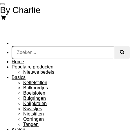
Ga
By Charlie
direct
naar
de
hoofdinhoud
Home
Populaire producten
Nieuwe bedels
Basics
Kettelstiften
Brilkoordjes
Boeisloten
Buigringen
Knijpkralen
Kwastjes
Nietstiften
Oorringen
Tangen
Kralen