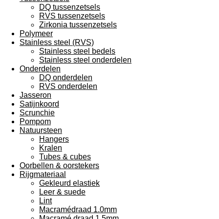
DQ tussenzetsels
RVS tussenzetsels
Zirkonia tussenzetsels
Polymeer
Stainless steel (RVS)
Stainless steel bedels
Stainless steel onderdelen
Onderdelen
DQ onderdelen
RVS onderdelen
Jasseron
Satijnkoord
Scrunchie
Pompom
Natuursteen
Hangers
Kralen
Tubes & cubes
Oorbellen & oorstekers
Rijgmateriaal
Gekleurd elastiek
Leer & suede
Lint
Macramédraad 1.0mm
Macramé draad 1.5mm