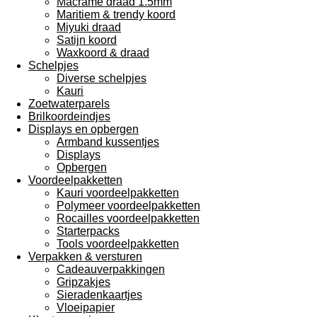
Macramé draad 1.5mm
Maritiem & trendy koord
Miyuki draad
Satijn koord
Waxkoord & draad
Schelpjes
Diverse schelpjes
Kauri
Zoetwaterparels
Brilkoordeindjes
Displays en opbergen
Armband kussentjes
Displays
Opbergen
Voordeelpakketten
Kauri voordeelpakketten
Polymeer voordeelpakketten
Rocailles voordeelpakketten
Starterpacks
Tools voordeelpakketten
Verpakken & versturen
Cadeauverpakkingen
Gripzakjes
Sieradenkaartjes
Vloeipapier