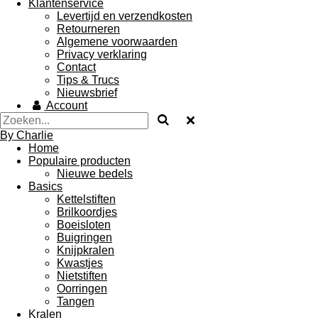
Klantenservice
Levertijd en verzendkosten
Retourneren
Algemene voorwaarden
Privacy verklaring
Contact
Tips & Trucs
Nieuwsbrief
Account
By Charlie
Home
Populaire producten
Nieuwe bedels
Basics
Kettelstiften
Brilkoordjes
Boeisloten
Buigringen
Knijpkralen
Kwastjes
Nietstiften
Oorringen
Tangen
Kralen