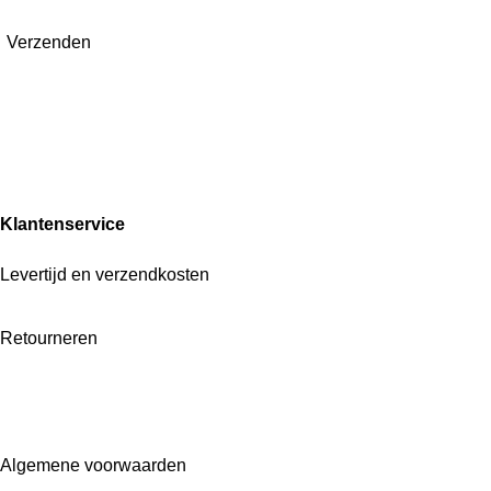
Verzenden
I
W
n
h
s
a
t
t
Klantenservice
a
s
g
A
r
p
Levertijd en verzendkosten
a
p
m
Retourneren
Algemene voorwaarden