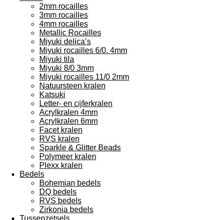
2mm rocailles
3mm rocailles
4mm rocailles
Metallic Rocailles
Miyuki delica’s
Miyuki rocailles 6/0. 4mm
Miyuki tila
Miyuki 8/0 3mm
Miyuki rocailles 11/0 2mm
Natuursteen kralen
Katsuki
Letter- en cijferkralen
Acrylkralen 4mm
Acrylkralen 6mm
Facet kralen
RVS kralen
Sparkle & Glitter Beads
Polymeer kralen
Plexx kralen
Bedels
Bohemian bedels
DQ bedels
RVS bedels
Zirkonia bedels
Tussenzetsels