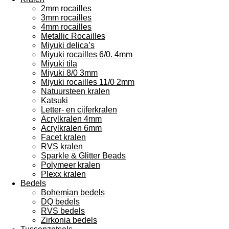
2mm rocailles
3mm rocailles
4mm rocailles
Metallic Rocailles
Miyuki delica’s
Miyuki rocailles 6/0. 4mm
Miyuki tila
Miyuki 8/0 3mm
Miyuki rocailles 11/0 2mm
Natuursteen kralen
Katsuki
Letter- en cijferkralen
Acrylkralen 4mm
Acrylkralen 6mm
Facet kralen
RVS kralen
Sparkle & Glitter Beads
Polymeer kralen
Plexx kralen
Bedels
Bohemian bedels
DQ bedels
RVS bedels
Zirkonia bedels