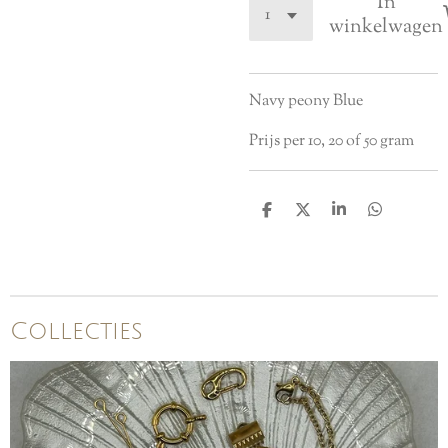
In
winkelwagen
Navy peony Blue
Prijs per 10, 20 of 50 gram
D
D
S
D
e
e
h
e
l
e
a
l
e
l
r
e
n
e
n
Collecties