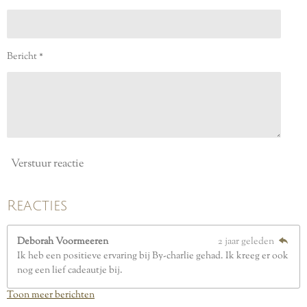
n
n
n
n
5
s
t
e
Bericht *
r
r
e
n
Verstuur reactie
Reacties
Deborah Voormeeren
2 jaar geleden
Ik heb een positieve ervaring bij By-charlie gehad. Ik kreeg er ook
nog een lief cadeautje bij.
Toon meer berichten