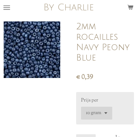
By Charlie
Ga
direct
naar
2mm
de
rocailles
hoofdinhoud
Navy Peony
Blue
€ 0,39
Prijs per