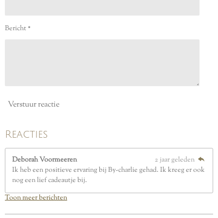
s
t
e
Bericht *
r
r
e
n
Verstuur reactie
Reacties
Deborah Voormeeren
2 jaar geleden
Ik heb een positieve ervaring bij By-charlie gehad. Ik kreeg er ook
nog een lief cadeautje bij.
Toon meer berichten