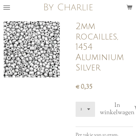
By Charlie
Ga
direct
naar
2mm
de
rocailles,
hoofdinhoud
1454
Aluminium
Silver
€ 0,35
In
winkelwagen
Per zakje van 10 gram.