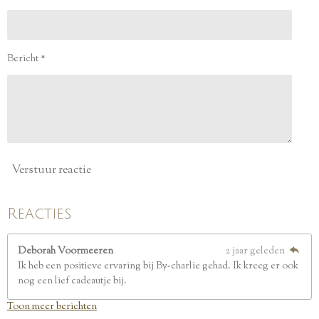
n
n
n
n
5
s
t
e
Bericht *
r
r
e
n
Verstuur reactie
Reacties
Deborah Voormeeren
2 jaar geleden
Ik heb een positieve ervaring bij By-charlie gehad. Ik kreeg er ook
nog een lief cadeautje bij.
Toon meer berichten