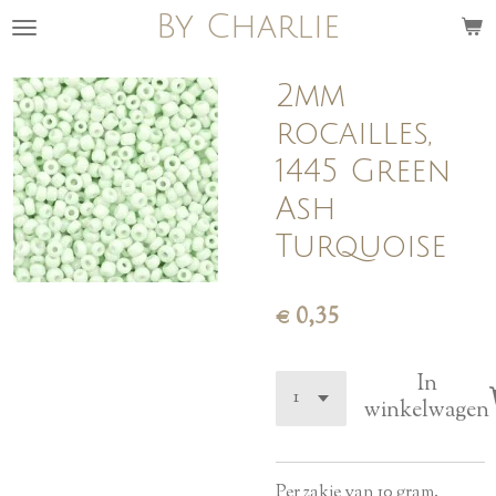
By Charlie
Ga
direct
naar
2mm
de
rocailles,
hoofdinhoud
1445 Green
Ash
Turquoise
€ 0,35
In
winkelwagen
Per zakje van 10 gram.