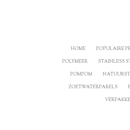
Ga
direct
naar
de
hoofdinhoud
HOME
POPULAIRE 
POLYMEER
STAINLESS S
POMPOM
NATUURS
ZOETWATERPARELS
VERPAKKE