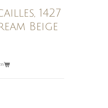
illes, 1427
ream Beige
en