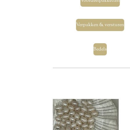
Voordeelpakketten
Verpakken & versturen
Bedels