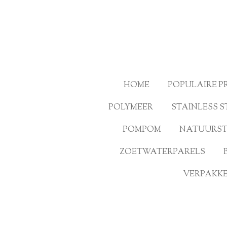
Ga
direct
naar
de
hoofdinhoud
HOME
POPULAIRE 
POLYMEER
STAINLESS S
POMPOM
NATUURS
ZOETWATERPARELS
VERPAKKE