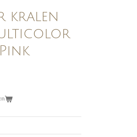
r kralen
ulticolor
Pink
en