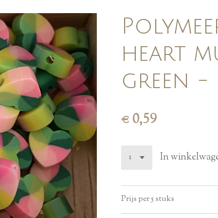
Polymee
heart m
green - 
€ 0,59
In winkelwag
Prijs per 5 stuks