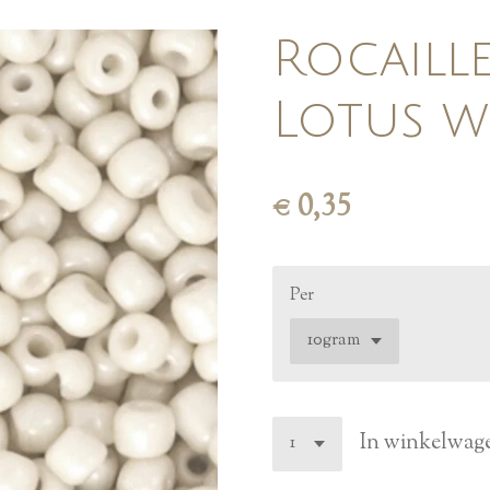
Rocaille
Lotus w
€ 0,35
Per
In winkelwag