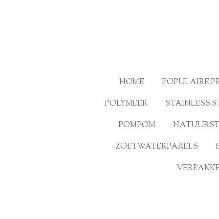
Ga
direct
naar
de
hoofdinhoud
HOME
POPULAIRE 
POLYMEER
STAINLESS S
POMPOM
NATUURS
ZOETWATERPARELS
VERPAKKE