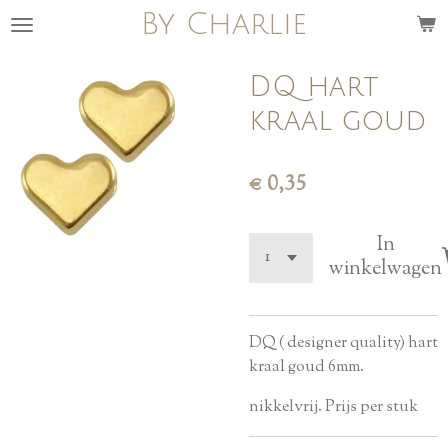
By Charlie
Ga
direct
naar
DQ hart
de
kraal goud
hoofdinhoud
€ 0,35
In
winkelwagen
DQ ( designer quality) hart
kraal goud 6mm.
nikkelvrij. Prijs per stuk