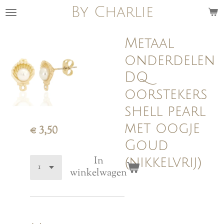
By Charlie
Ga
direct
naar
Metaal
de
onderdelen
hoofdinhoud
DQ
oorstekers
shell pearl
met oogje
€ 3,50
Goud
In
(nikkelvrij)
winkelwagen