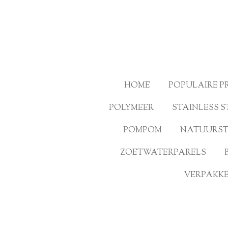
Ga
direct
naar
de
hoofdinhoud
HOME
POPULAIRE 
POLYMEER
STAINLESS S
POMPOM
NATUURS
ZOETWATERPARELS
VERPAKKE