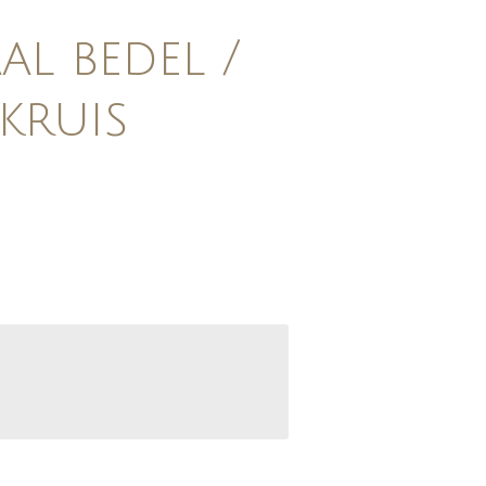
l bedel /
kruis