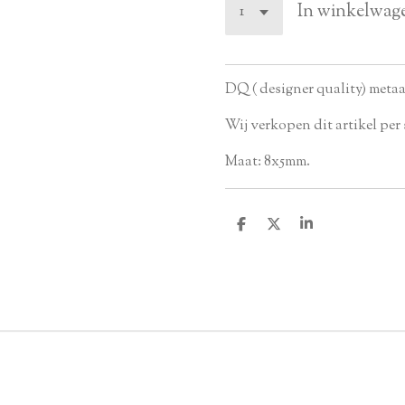
In winkelwag
DQ ( designer quality) metaa
Wij verkopen dit artikel per 
Maat: 8x5mm.
D
D
S
e
e
h
l
e
a
e
l
r
n
e