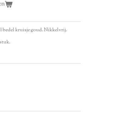
en
l bedel kruisje goud. Nikkelvrij.
stuk.