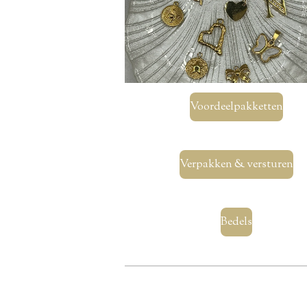
Voordeelpakketten
Verpakken & versturen
Bedels