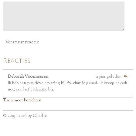
r
e
n
Verstuur reactie
Reacties
Deborah Voormeeren
2 jaar geleden
Ik heb een positieve ervaring bij By-charlie gehad. Ik kreeg er ook
nog een lief cadeautje bij.
Toon meer berichten
© 2019 - 2026 by Charlie