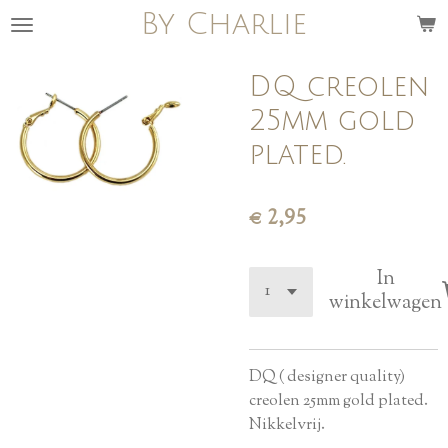
By Charlie
Ga
direct
naar
DQ creolen
de
25mm gold
hoofdinhoud
plated.
€ 2,95
In
winkelwagen
DQ ( designer quality)
creolen 25mm gold plated.
Nikkelvrij.