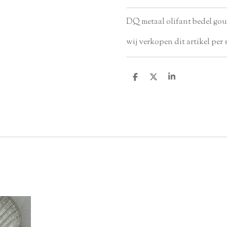
DQ metaal olifant bedel gou
wij verkopen dit artikel per 
D
D
S
e
e
h
l
e
a
e
l
r
n
e