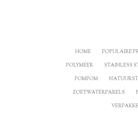
Ga
direct
naar
de
hoofdinhoud
HOME
POPULAIRE 
POLYMEER
STAINLESS S
POMPOM
NATUURS
ZOETWATERPARELS
VERPAKKE