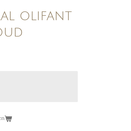
al olifant
oud
en