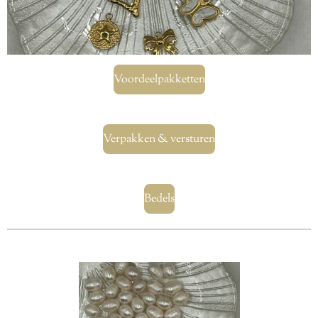
Voordeelpakketten
Verpakken & versturen
Bedels