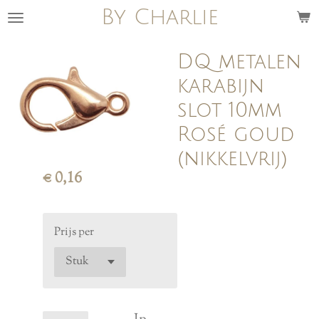
By Charlie
Ga
direct
naar
DQ metalen
de
karabijn
hoofdinhoud
slot 10mm
Rosé goud
(nikkelvrij)
€ 0,16
Prijs per