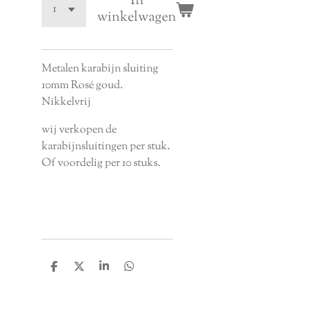
In
winkelwagen
Metalen karabijn sluiting
10mm Rosé goud.
Nikkelvrij
wij verkopen de
karabijnsluitingen per stuk.
Of voordelig per 10 stuks.
D
D
S
D
e
e
h
e
l
e
a
l
e
l
r
e