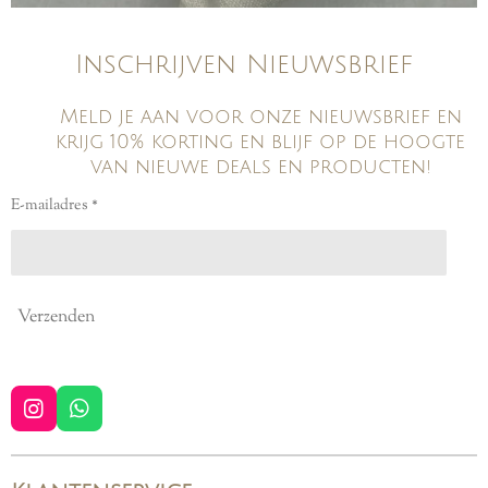
Inschrijven Nieuwsbrief
Meld je aan voor onze nieuwsbrief en
krijg 10% korting en blijf op de hoogte
van nieuwe deals en producten!
E-mailadres *
Verzenden
I
W
n
h
s
a
t
t