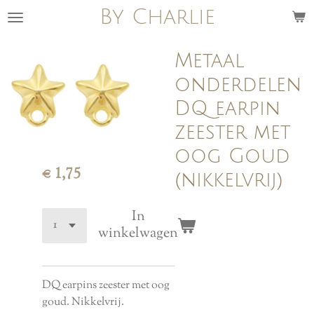
By Charlie
Ga
direct
naar
Metaal
de
onderdelen
hoofdinhoud
DQ earpin
zeester met
oog Goud
€ 1,75
(nikkelvrij)
In
winkelwagen
DQ earpins zeester met oog
goud. Nikkelvrij.