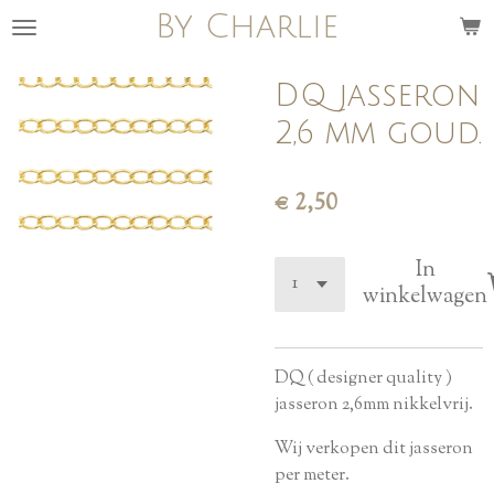
By Charlie
Ga
direct
naar
DQ jasseron
de
2,6 mm goud.
hoofdinhoud
€ 2,50
In
winkelwagen
DQ ( designer quality )
jasseron 2,6mm nikkelvrij.
Wij verkopen dit jasseron
per meter.