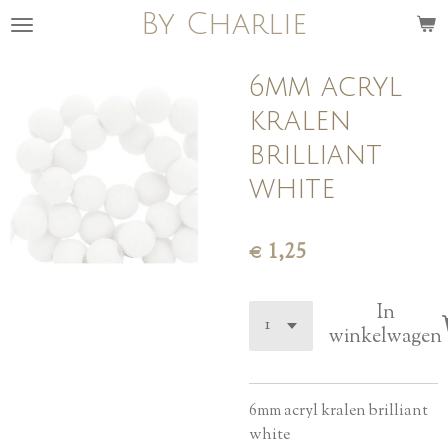
By Charlie
Ga
direct
naar
6mm acryl
de
kralen
hoofdinhoud
brilliant
white
€ 1,25
In
winkelwagen
6mm acryl kralen brilliant
white