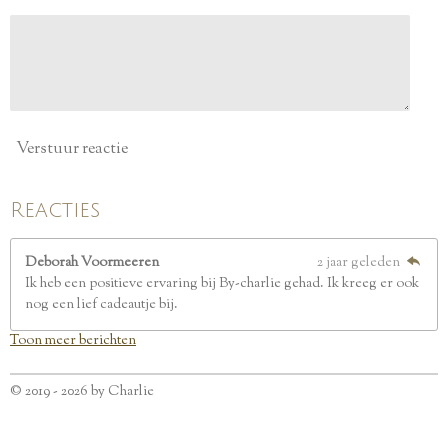
r
e
n
Verstuur reactie
Reacties
Deborah Voormeeren
2 jaar geleden
Ik heb een positieve ervaring bij By-charlie gehad. Ik kreeg er ook
nog een lief cadeautje bij.
Toon meer berichten
© 2019 - 2026 by Charlie