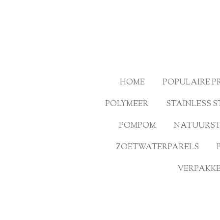
Ga
direct
naar
de
hoofdinhoud
HOME
POPULAIRE 
POLYMEER
STAINLESS S
POMPOM
NATUURS
ZOETWATERPARELS
VERPAKKE