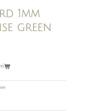
rd 1mm
se green
en
een