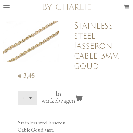
By Charlie
Ga
direct
naar
Stainless
de
steel
hoofdinhoud
Jasseron
cable 3mm
goud
€ 3,45
In
winkelwagen
Stainless steel Jasseron
Cable Goud 3mm