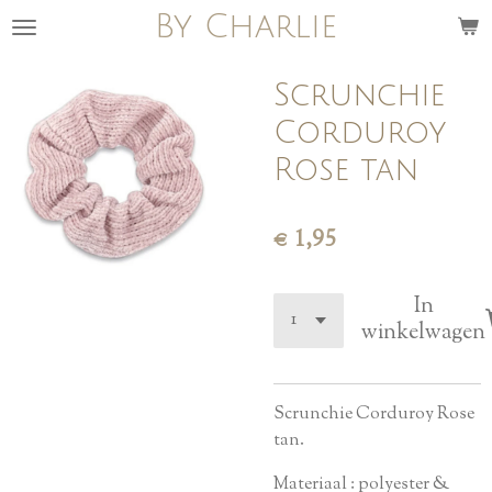
By Charlie
Ga
direct
naar
Scrunchie
de
Corduroy
hoofdinhoud
Rose tan
€ 1,95
In
winkelwagen
Scrunchie Corduroy Rose
tan.
Materiaal : polyester &