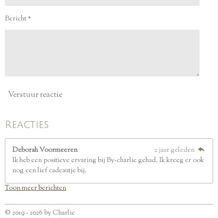
t
e
Bericht *
r
r
e
n
Verstuur reactie
Reacties
Deborah Voormeeren
2 jaar geleden
Ik heb een positieve ervaring bij By-charlie gehad. Ik kreeg er ook
nog een lief cadeautje bij.
Toon meer berichten
© 2019 - 2026 by Charlie