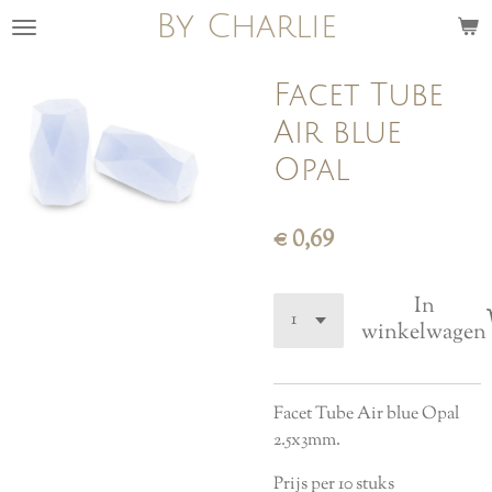
By Charlie
Ga
direct
naar
Facet Tube
de
Air blue
hoofdinhoud
Opal
€ 0,69
In
winkelwagen
Facet Tube Air blue Opal
2.5x3mm.
Prijs per 10 stuks