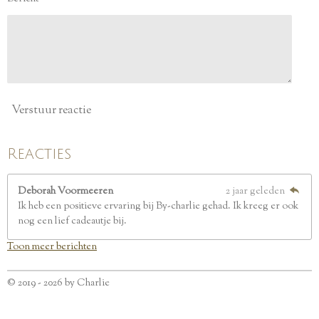
r
r
e
n
Verstuur reactie
Reacties
Deborah Voormeeren
2 jaar geleden
Ik heb een positieve ervaring bij By-charlie gehad. Ik kreeg er ook
nog een lief cadeautje bij.
Toon meer berichten
© 2019 - 2026 by Charlie