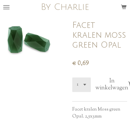
By Charlie
Ga
direct
naar
Facet
de
kralen moss
hoofdinhoud
green Opal
€ 0,69
In
winkelwagen
Facet kralen Moss green
Opal. 2,5x3mm