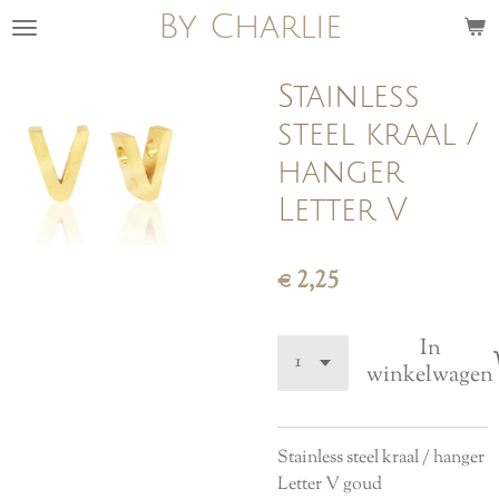
By Charlie
Ga
direct
naar
Stainless
de
steel kraal /
hoofdinhoud
hanger
Letter V
€ 2,25
In
winkelwagen
Stainless steel kraal / hanger
Letter V goud