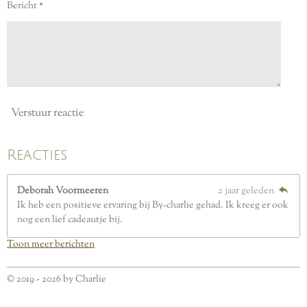
Bericht *
r
r
e
n
Verstuur reactie
Reacties
Deborah Voormeeren
2 jaar geleden
Ik heb een positieve ervaring bij By-charlie gehad. Ik kreeg er ook
nog een lief cadeautje bij.
Toon meer berichten
© 2019 - 2026 by Charlie