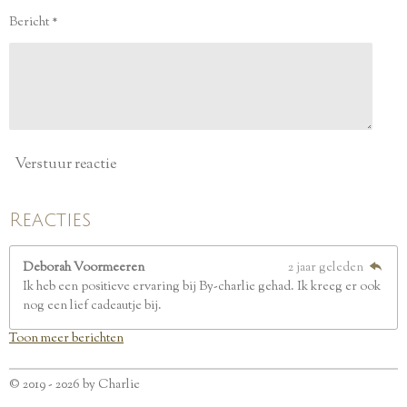
e
Bericht *
r
r
e
n
Verstuur reactie
Reacties
Deborah Voormeeren
2 jaar geleden
Ik heb een positieve ervaring bij By-charlie gehad. Ik kreeg er ook
nog een lief cadeautje bij.
Toon meer berichten
© 2019 - 2026 by Charlie