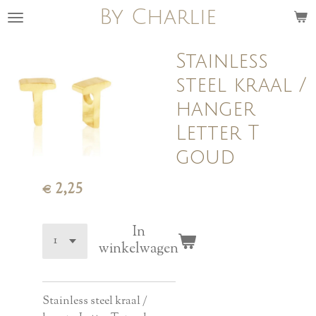
By Charlie
Ga
direct
naar
Stainless
de
steel kraal /
hoofdinhoud
hanger
Letter T
goud
€ 2,25
In
winkelwagen
Stainless steel kraal /