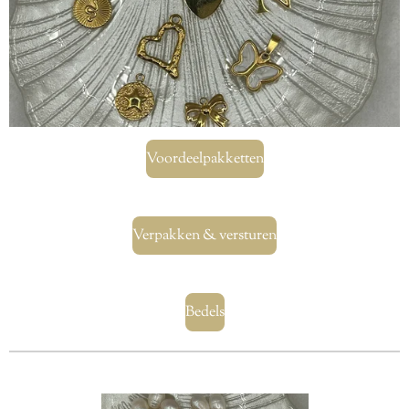
Voordeelpakketten
Verpakken & versturen
Bedels