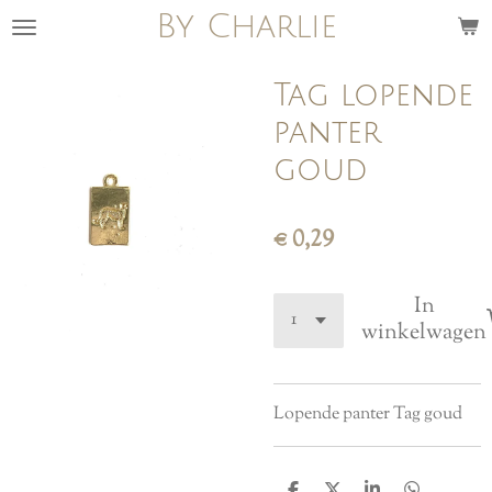
By Charlie
Ga
direct
naar
Tag lopende
de
panter
hoofdinhoud
goud
€ 0,29
In
winkelwagen
Lopende panter Tag goud