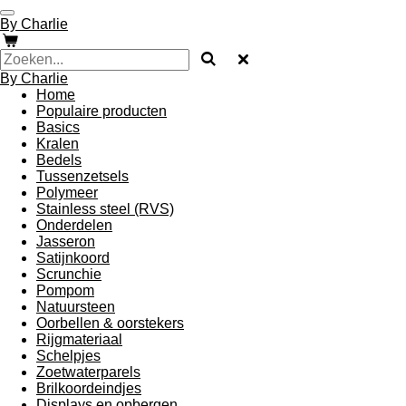
Ga
By Charlie
direct
naar
de
By Charlie
hoofdinhoud
Home
Populaire producten
Basics
Kralen
Bedels
Tussenzetsels
Polymeer
Stainless steel (RVS)
Onderdelen
Jasseron
Satijnkoord
Scrunchie
Pompom
Natuursteen
Oorbellen & oorstekers
Rijgmateriaal
Schelpjes
Zoetwaterparels
Brilkoordeindjes
Displays en opbergen