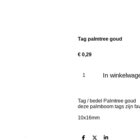
Tag palmtree goud
€ 0,29
In winkelwag
Tag / bedel Palmtree goud
deze palmboom tags zijn fav
10x16mm
D
D
S