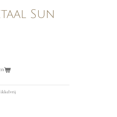
etaal Sun
en
ikkelvrij