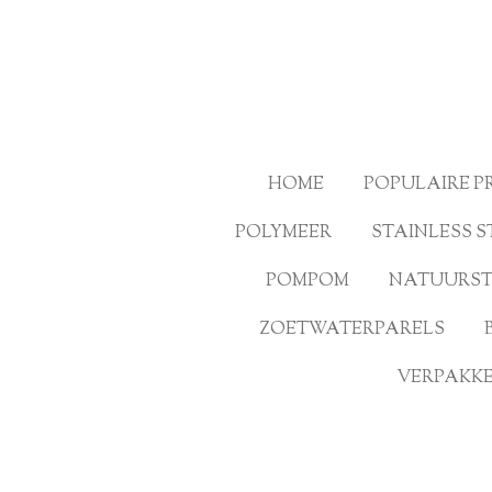
Ga
direct
naar
de
hoofdinhoud
HOME
POPULAIRE 
POLYMEER
STAINLESS S
POMPOM
NATUURS
ZOETWATERPARELS
VERPAKKE