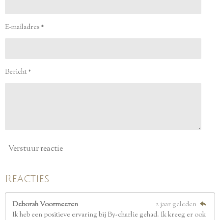
r
r
r
r
.
e
e
e
e
1
2
n
n
n
n
E-mailadres *
5
s
t
e
Bericht *
r
r
e
n
Verstuur reactie
Reacties
Deborah Voormeeren
2 jaar geleden
Ik heb een positieve ervaring bij By-charlie gehad. Ik kreeg er ook