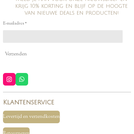
krijg 10% korting en blijf op de hoogte
van nieuwe deals en producten!
E-mailadres *
Verzenden
I
W
n
h
s
a
t
t
Klantenservice
a
s
g
A
r
p
Levertijd en verzendkosten
a
p
m
Retourneren