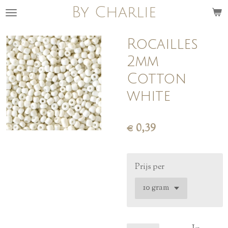
By Charlie
Ga
direct
naar
Rocailles
de
2mm
hoofdinhoud
Cotton
white
€ 0,39
Prijs per