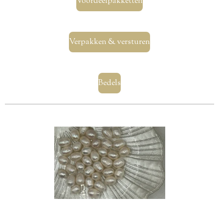
Voordeelpakketten
Verpakken & versturen
Bedels