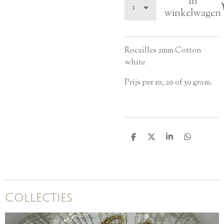
In
winkelwagen
Rocailles 2mm Cotton
white
Prijs per 10, 20 of 50 gram.
D
D
S
D
e
e
h
e
l
e
a
l
e
l
r
e
n
e
n
Collecties