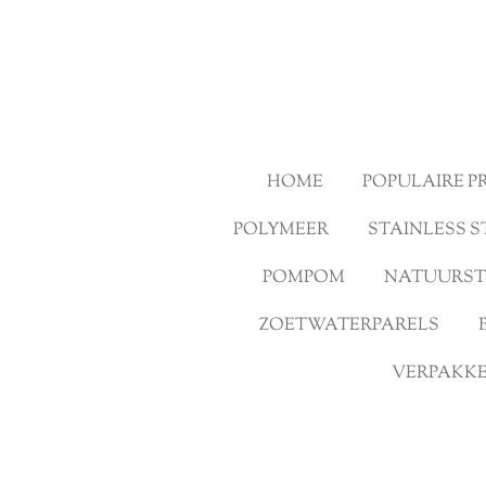
Ga
direct
naar
de
hoofdinhoud
HOME
POPULAIRE 
POLYMEER
STAINLESS S
POMPOM
NATUURS
ZOETWATERPARELS
VERPAKKE