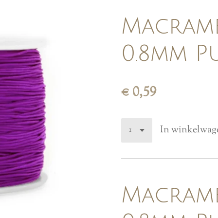
Macram
0.8mm Pu
€ 0,59
In winkelwag
Macram