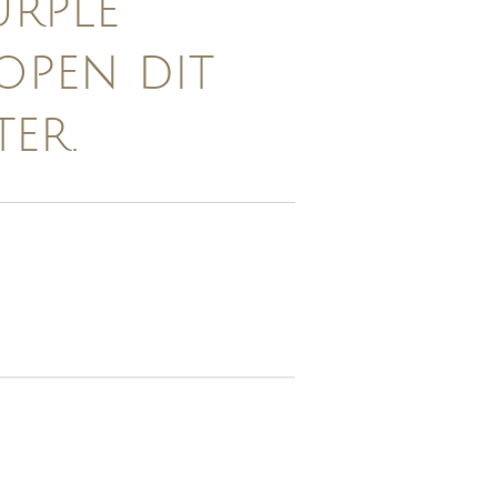
urple
open dit
ter.