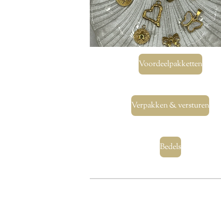
Voordeelpakketten
Verpakken & versturen
Bedels