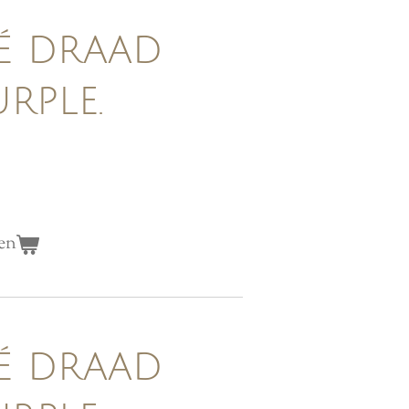
é draad
rple.
en
é draad