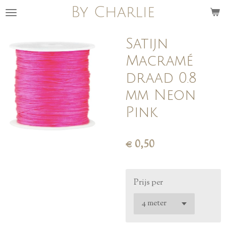
By Charlie
Ga
direct
naar
Satijn
de
Macramé
hoofdinhoud
draad 0.8
mm Neon
Pink
€ 0,50
Prijs per