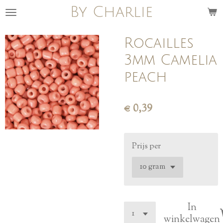
By Charlie
Ga
direct
naar
Rocailles
de
3mm Camelia
hoofdinhoud
peach
€ 0,39
Prijs per
In
winkelwagen