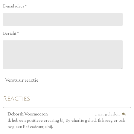
e
e
e
e
2
n
n
n
n
E-mailadres *
5
s
t
e
Bericht *
r
r
e
n
Verstuur reactie
Reacties
Deborah Voormeeren
2 jaar geleden
Ik heb een positieve ervaring bij By-charlie gehad. Ik kreeg er ook
nog een lief cadeautje bij.