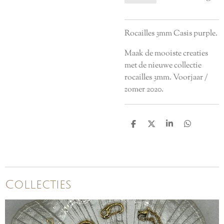
Rocailles 3mm Casis purple.
Maak de mooiste creaties
met de nieuwe collectie
rocailles 3mm. Voorjaar /
zomer 2020.
D
D
S
D
e
e
h
e
l
e
a
l
e
l
r
e
n
e
n
Collecties