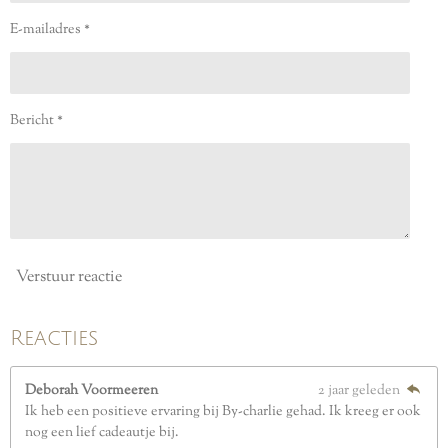
e
e
e
e
1
2
n
n
n
n
E-mailadres *
5
s
t
e
Bericht *
r
r
e
n
Verstuur reactie
Reacties
Deborah Voormeeren
2 jaar geleden
Ik heb een positieve ervaring bij By-charlie gehad. Ik kreeg er ook
nog een lief cadeautje bij.