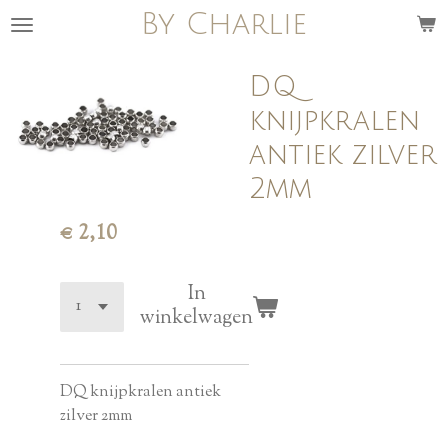
By Charlie
Ga
direct
naar
DQ
de
knijpkralen
hoofdinhoud
antiek zilver
2mm
€ 2,10
In
winkelwagen
DQ knijpkralen antiek
zilver 2mm