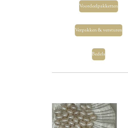
Voordeelpakketten
Verpakken & versturen
Bedels