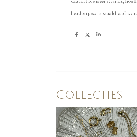
draad. Hoe meer strands, hoe fl
beadon gecoat staaldraad word 
D
D
S
e
e
h
l
e
a
e
l
r
n
e
Collecties