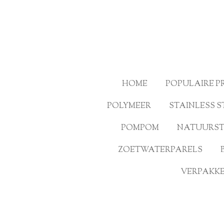
Ga
direct
naar
de
hoofdinhoud
HOME
POPULAIRE 
POLYMEER
STAINLESS S
POMPOM
NATUURS
ZOETWATERPARELS
VERPAKKE