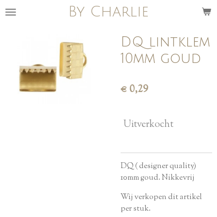
By Charlie
Ga
direct
naar
DQ lintklem
de
10mm goud
hoofdinhoud
€ 0,29
Uitverkocht
DQ ( designer quality)
10mm goud. Nikkevrij
Wij verkopen dit artikel
per stuk.