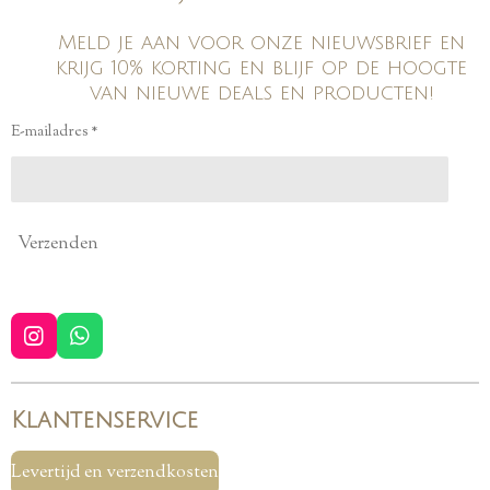
Meld je aan voor onze nieuwsbrief en
krijg 10% korting en blijf op de hoogte
van nieuwe deals en producten!
E-mailadres *
Verzenden
I
W
n
h
s
a
t
t
Klantenservice
a
s
g
A
r
p
Levertijd en verzendkosten
a
p