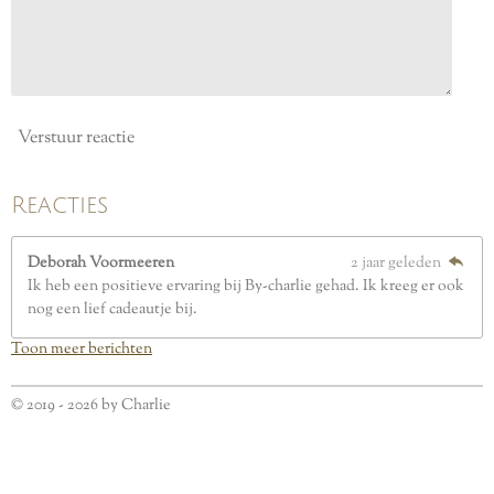
e
n
Verstuur reactie
Reacties
Deborah Voormeeren
2 jaar geleden
Ik heb een positieve ervaring bij By-charlie gehad. Ik kreeg er ook
nog een lief cadeautje bij.
Toon meer berichten
© 2019 - 2026 by Charlie