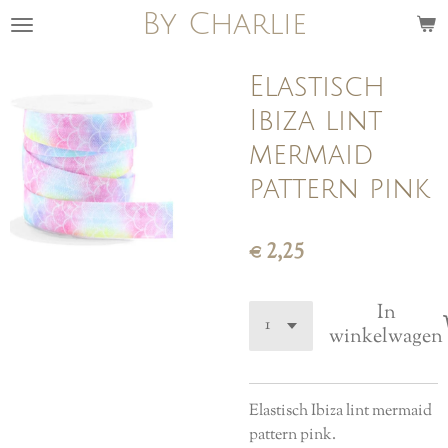
By Charlie
Ga
direct
naar
Elastisch
de
Ibiza lint
hoofdinhoud
mermaid
pattern pink
€ 2,25
In
winkelwagen
Elastisch Ibiza lint mermaid
pattern pink.