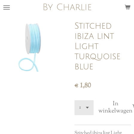
By Charlie
Ga
direct
naar
Stitched
de
ibiza lint
hoofdinhoud
Light
turquoise
blue
€ 1,80
In
winkelwagen
Stitched ibiza lint Light