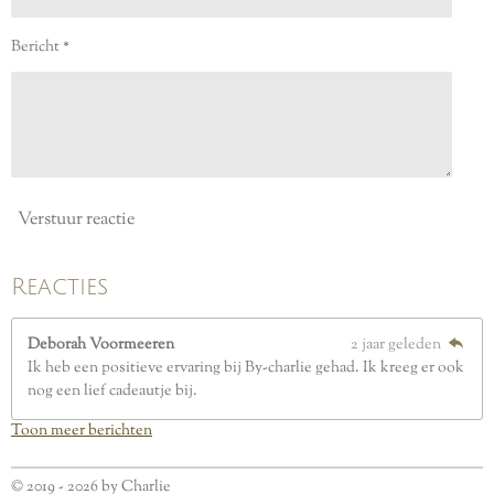
t
e
Bericht *
r
r
e
n
Verstuur reactie
Reacties
Deborah Voormeeren
2 jaar geleden
Ik heb een positieve ervaring bij By-charlie gehad. Ik kreeg er ook
nog een lief cadeautje bij.
Toon meer berichten
© 2019 - 2026 by Charlie