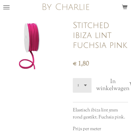
By Charlie
Ga
direct
naar
Stitched
de
ibiza lint
hoofdinhoud
fuchsia pink
€ 1,80
In
winkelwagen
Elastisch ibiza lint 5mm
rond gestikt. Fuchsia pink.
Prijs per meter