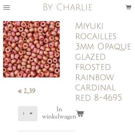
By Charlie
Ga
direct
naar
Miyuki
de
rocailles
hoofdinhoud
3mm Opaque
glazed
frosted
rainbow
cardinal
€ 2,39
red 8-4695
In
winkelwagen