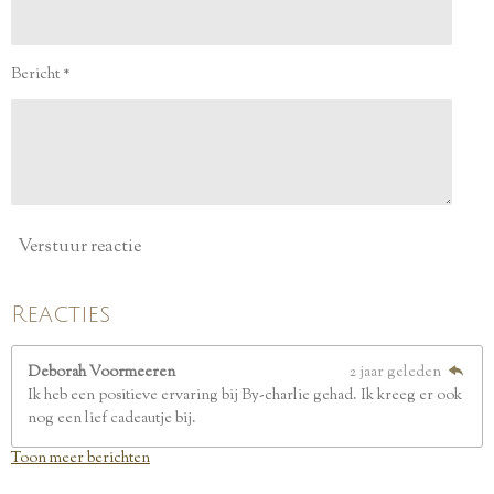
s
t
e
Bericht *
r
r
e
n
Verstuur reactie
Reacties
Deborah Voormeeren
2 jaar geleden
Ik heb een positieve ervaring bij By-charlie gehad. Ik kreeg er ook
nog een lief cadeautje bij.
Toon meer berichten