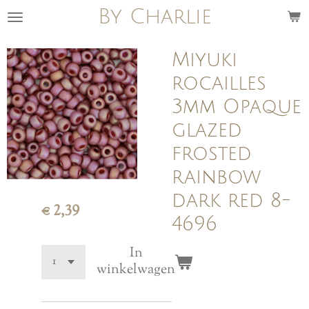
By Charlie
Ga
direct
naar
Miyuki
de
rocailles
hoofdinhoud
3mm Opaque
glazed
frosted
rainbow
dark red 8-
€ 2,39
4696
In
winkelwagen