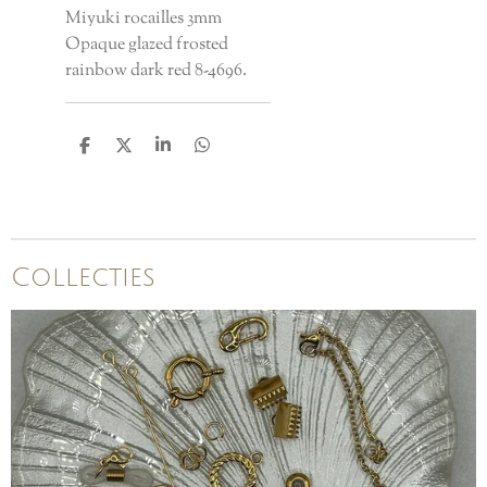
Miyuki rocailles 3mm
Opaque glazed frosted
rainbow dark red 8-4696.
D
D
S
D
e
e
h
e
l
e
a
l
e
l
r
e
n
e
n
Collecties