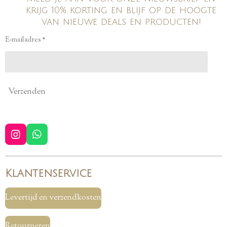
krijg 10% korting en blijf op de hoogte
van nieuwe deals en producten!
E-mailadres *
Verzenden
I
W
n
h
s
a
t
t
Klantenservice
a
s
g
A
r
p
Levertijd en verzendkosten
a
p
m
Retourneren