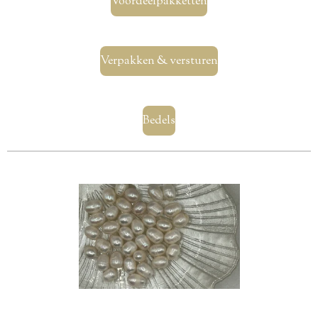
Voordeelpakketten
Verpakken & versturen
Bedels