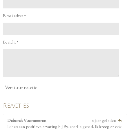
r
r
r
r
.
e
e
e
e
1
2
n
n
n
n
E-mailadres *
5
s
t
e
Bericht *
r
r
e
n
Verstuur reactie
Reacties
Deborah Voormeeren
2 jaar geleden
Ik heb een positieve ervaring bij By-charlie gehad. Ik kreeg er ook