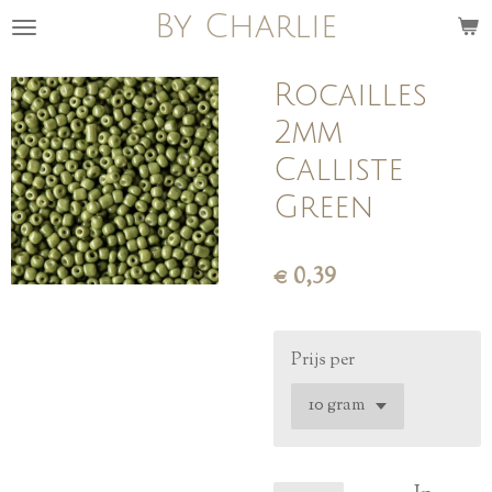
By Charlie
Ga
direct
naar
Rocailles
de
2mm
hoofdinhoud
Calliste
Green
€ 0,39
Prijs per