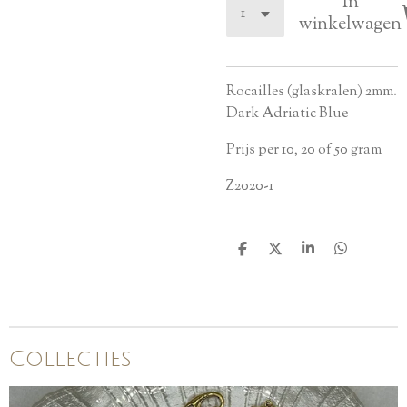
In
winkelwagen
Rocailles (glaskralen) 2mm.
Dark Adriatic Blue
Prijs per 10, 20 of 50 gram
Z2020-1
D
D
S
D
e
e
h
e
l
e
a
l
e
l
r
e
n
e
n
Collecties