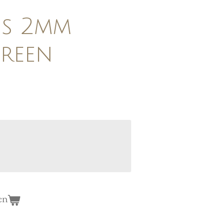
es 2mm
Green
en