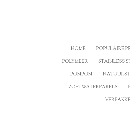
Ga
direct
naar
de
hoofdinhoud
HOME
POPULAIRE 
POLYMEER
STAINLESS S
POMPOM
NATUURS
ZOETWATERPARELS
VERPAKKE