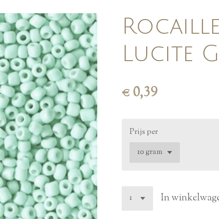
Rocaill
Lucite 
€ 0,39
Prijs per
In winkelwag