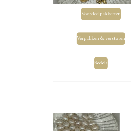
Voordeelpakketten
Verpakken & versturen
Bedels