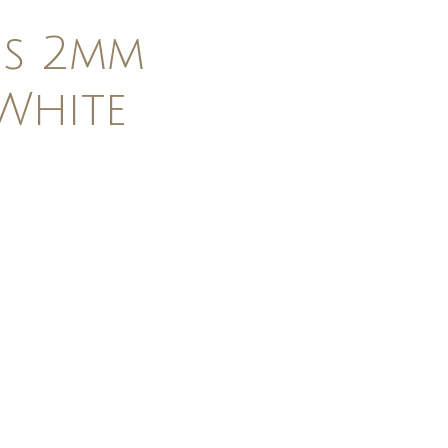
es 2mm
White