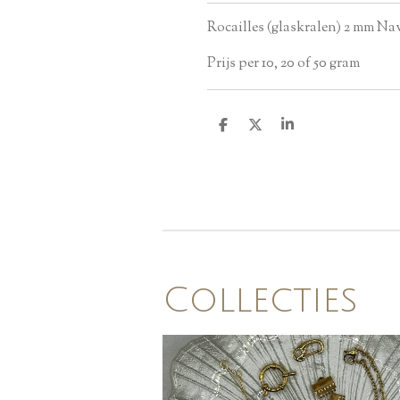
Rocailles (glaskralen) 2 mm Na
Prijs per 10, 20 of 50 gram
D
D
S
e
e
h
l
e
a
e
l
r
n
e
Collecties