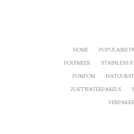
Ga
direct
naar
de
hoofdinhoud
HOME
POPULAIRE 
POLYMEER
STAINLESS S
POMPOM
NATUURS
ZOETWATERPARELS
VERPAKKE