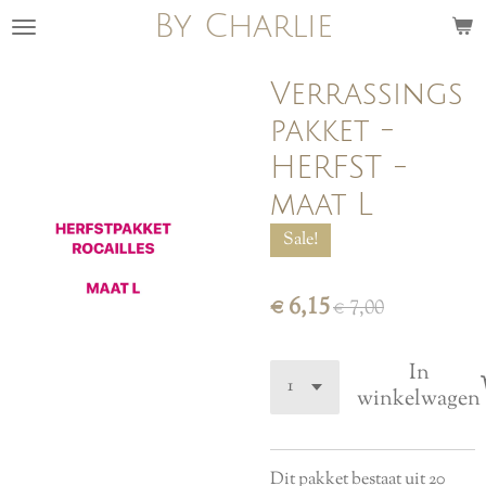
By Charlie
Ga
direct
naar
Verrassings
de
pakket -
hoofdinhoud
HERFST -
maat L
Sale!
€ 6,15
€ 7,00
In
winkelwagen
Dit pakket bestaat uit 20