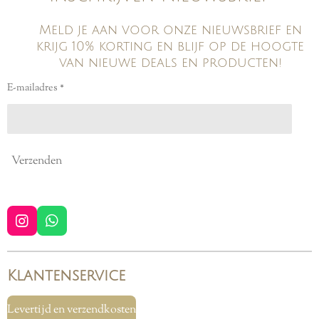
Meld je aan voor onze nieuwsbrief en
krijg 10% korting en blijf op de hoogte
van nieuwe deals en producten!
E-mailadres *
Verzenden
I
W
n
h
s
a
t
t
Klantenservice
a
s
g
A
r
p
Levertijd en verzendkosten