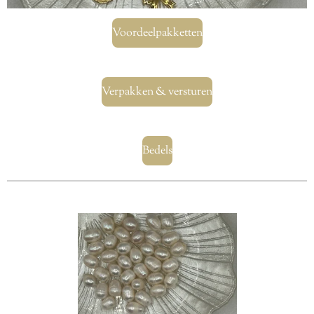
Voordeelpakketten
Verpakken & versturen
Bedels