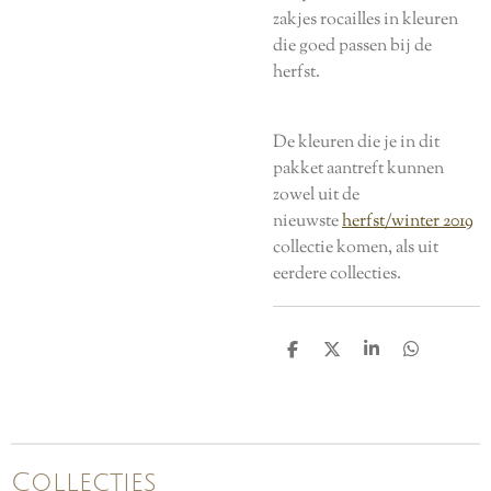
zakjes rocailles in kleuren
die goed passen bij de
herfst.
De kleuren die je in dit
pakket aantreft kunnen
zowel uit de
nieuwste
herfst/winter 2019
collectie komen, als uit
eerdere collecties.
D
D
S
D
e
e
h
e
l
e
a
l
e
l
r
e
n
e
n
Collecties