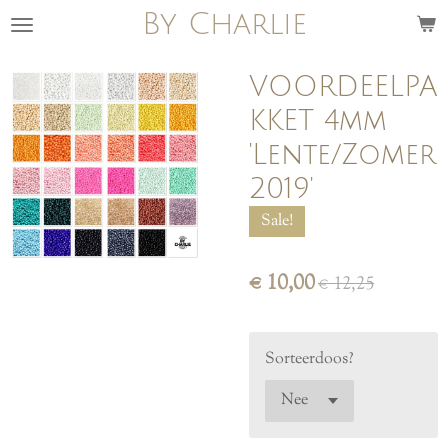
By Charlie
Ga
direct
naar
VOORDEELPA
de
KKET 4mm
hoofdinhoud
'Lente/Zomer
2019'
Sale!
€ 10,00
€ 12,25
Sorteerdoos?