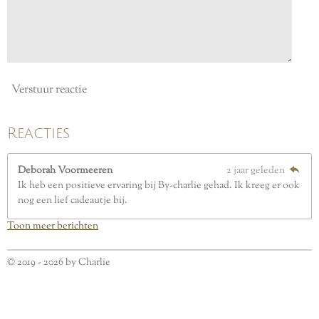
e
n
Verstuur reactie
Reacties
Deborah Voormeeren
2 jaar geleden
Ik heb een positieve ervaring bij By-charlie gehad. Ik kreeg er ook
nog een lief cadeautje bij.
Toon meer berichten
© 2019 - 2026 by Charlie