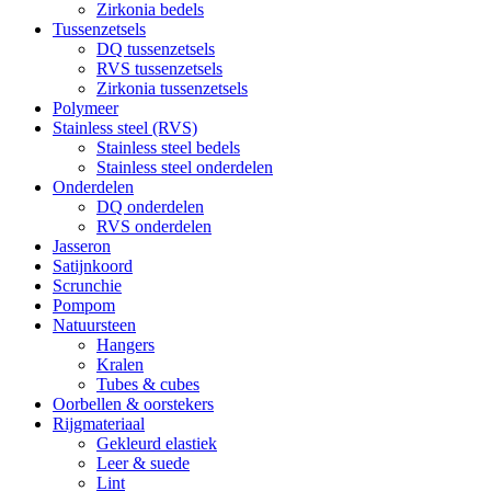
Zirkonia bedels
Tussenzetsels
DQ tussenzetsels
RVS tussenzetsels
Zirkonia tussenzetsels
Polymeer
Stainless steel (RVS)
Stainless steel bedels
Stainless steel onderdelen
Onderdelen
DQ onderdelen
RVS onderdelen
Jasseron
Satijnkoord
Scrunchie
Pompom
Natuursteen
Hangers
Kralen
Tubes & cubes
Oorbellen & oorstekers
Rijgmateriaal
Gekleurd elastiek
Leer & suede
Lint