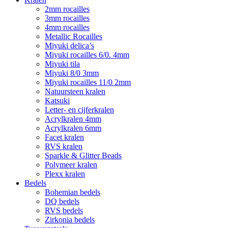
2mm rocailles
3mm rocailles
4mm rocailles
Metallic Rocailles
Miyuki delica’s
Miyuki rocailles 6/0. 4mm
Miyuki tila
Miyuki 8/0 3mm
Miyuki rocailles 11/0 2mm
Natuursteen kralen
Katsuki
Letter- en cijferkralen
Acrylkralen 4mm
Acrylkralen 6mm
Facet kralen
RVS kralen
Sparkle & Glitter Beads
Polymeer kralen
Plexx kralen
Bedels
Bohemian bedels
DQ bedels
RVS bedels
Zirkonia bedels