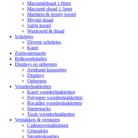
Macramédraad 1.0mm
Macramé draad 1.5mm
Maritiem & trendy koord
Miyuki draad
Satijn koord
Waxkoord & draad
Schelpjes
Diverse schelpjes
Kauri
Zoetwaterparels
Brilkoordeindjes
Displays en opbergen
Armband kussentjes
Displays
Opbergen
Voordeelpakketten
Kauri voordeelpakketten
Polymeer voordeelpakketten
Rocailles voordeelpakketten
Starterpacks
Tools voordeelpakketten
Verpakken & versturen
Cadeauverpakkingen
Gripzakjes
Sieradenkaartjes