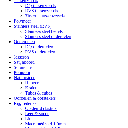
Tussenzetsels
DQ tussenzetsels
RVS tussenzetsels
Zirkonia tussenzetsels
Polymeer
Stainless steel (RVS)
Stainless steel bedels
Stainless steel onderdelen
Onderdelen
DQ onderdelen
RVS onderdelen
Jasseron
Satijnkoord
Scrunchie
Pompom
Natuursteen
Hangers
Kralen
Tubes & cubes
Oorbellen & oorstekers
Rijgmateriaal
Gekleurd elastiek
Leer & suede
Lint
Macramédraad 1.0mm