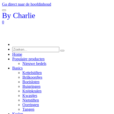
Ga direct naar de hoofdinhoud
By Charlie
0
Home
Populaire producten
Nieuwe bedels
Basics
Kettelstiften
Brilkoordjes
Boeisloten
Buigringen
Knijpkralen
Kwastjes
Nietstiften
Oorringen
Tangen
Kralen