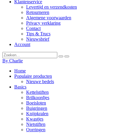
Klantenservice
Levertijd en verzendkosten
Retourneren
Algemene voorwaarden
Privacy verklaring
Contact
Tips & Trucs
Nieuwsbrief
Account
By Charlie
Home
Populaire producten
Nieuwe bedels
Basics
Kettelstiften
Brilkoordjes
Boeisloten
Buigringen
Knijpkralen
Kwastjes
Nietstiften
Oorringen