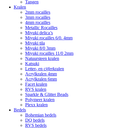
Tangen
Kralen
2mm rocailles
3mm rocailles
4mm rocailles
Metallic Rocailles
Miyuki delica’s
Miyuki rocailles 6/0. 4mm
Miyuki tila
Miyuki 8/0 3mm
Miyuki rocailles 11/0 2mm
Natuursteen kralen
Katsuki
Letter- en cijferkralen
Acrylkralen 4mm
Acrylkralen 6mm
Facet kralen
RVS kralen
Sparkle & Glitter Beads
Polymeer kralen
Plexx kralen
Bedels
Bohemian bedels
DQ bedels
RVS bedels