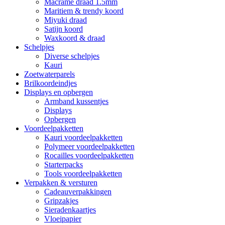
Macramé draad 1.5mm
Maritiem & trendy koord
Miyuki draad
Satijn koord
Waxkoord & draad
Schelpjes
Diverse schelpjes
Kauri
Zoetwaterparels
Brilkoordeindjes
Displays en opbergen
Armband kussentjes
Displays
Opbergen
Voordeelpakketten
Kauri voordeelpakketten
Polymeer voordeelpakketten
Rocailles voordeelpakketten
Starterpacks
Tools voordeelpakketten
Verpakken & versturen
Cadeauverpakkingen
Gripzakjes
Sieradenkaartjes
Vloeipapier